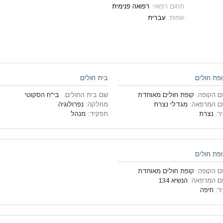
תחום רפואי
:
רפואה פנימית
שפות
:
עברית
פת חולים
בית חולים
ם הקופה
:
קופת חולים מאוחדת
שם בית החולים
:
בי"ח הסקוטי
ם המרפאה
:
מגדלי נצרת
מחלקה
:
נפרולוגיה ‏ ‏
ר
:
נצרת
תפקיד
:
מנהל
פת חולים
ם הקופה
:
קופת חולים מאוחדת
ם המרפאה
:
הנשיא 134
ר
:
חיפה